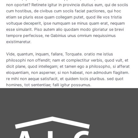
non oportet? Retinete igitur in provincia diutius eum, qui de sociis
cum hostibus, de civibus cum sociis faciat pactiones, qui hoc
etiam se pluris esse quam collegam putet, quod ille vos tristia
voltuque deceperit, ipse numquam se minus quam erat, nequam
esse simularit. Piso autem alio quodam modo gloriatur se brevi
tempore perfecisse, ne Gabinius unus omnium nequissimus
existimaretur.
Vide, quantum, inquam, fallare, Torquate. oratio me istius
philosophi non offendit; nam et complectitur verbis, quod vult, et
dicit plane, quod intellegam; et tamen ego a philosopho, si afferat
eloquentiam, non asperner, si non habeat, non admodum flagitem.
re mihi non aeque satisfacit, et quidem locis pluribus. sed quot
homines, tot sententiae; falli igitur possumus.