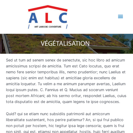
Aller
Men
au
contenu
princ
Sed ut tum ad senem senex de senectute, sic hoc libro ad amicum
amicissimus scripsi de amicitia. Tum est Cato locutus, quo erat
nemo fere senior temporibus illis, nemo prudentior; nunc Laelius et
sapiens (sic enim est habitus) et amicitiae gloria excellens de
amicitia loquetur. Tu velim a me animum parumper avertas, Laelium
loqui ipsum putes. C. Fannius et Q. Mucius ad socerum veniunt
post mortem Africani; ab his sermo oritur, respondet Laelius, cuius
tota disputatio est de amicitia, quam legens te ipse cognosces.
Quid? qui se etiam nunc subsidiis patrimonii aut amicorum
liberalitate sustentant, hos perire patiemur? An, si qui frui publico
non potuit per hostem, hic tegitur ipsa lege censoria; quem is frui
non sinit, qui est, etiamsi non appellatur, hostis, huic ferri auxilium