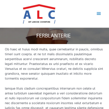
Aller
Men
au
contenu
princ
Ob haec et huius modi multa, quae cernebantur in paucis, omnibus
timeri sunt coepta. et ne tot malis dissimulatis paulatimque
serpentibus acervi crescerent aerumnarum, nobilitatis decreto
legati mittuntur: Praetextatus ex urbi praefecto et ex vicario
Venustus et ex consulari Minervius oraturi, ne delictis supplicia sint
grandiora, neve senator quisquam inusitato et inlicito more
tormentis exponeretur.
Iamque lituis cladium concrepantibus internarum non celate ut
antea turbidum saeviebat ingenium a veri consideratione detortum
et nullo inpositorum vel conpositorum fidem sollemniter inquirente
nec discernente a societate noxiorum insontes velut exturbatum e
iudiciis fas omne discessit, et causarum legitima silente defensione