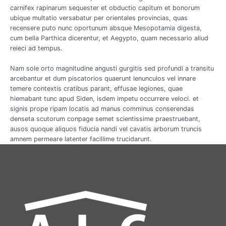
carnifex rapinarum sequester et obductio capitum et bonorum
ubique multatio versabatur per orientales provincias, quas
recensere puto nunc oportunum absque Mesopotamia digesta,
cum bella Parthica dicerentur, et Aegypto, quam necessario aliud
reieci ad tempus.
Nam sole orto magnitudine angusti gurgitis sed profundi a transitu
arcebantur et dum piscatorios quaerunt lenunculos vel innare
temere contextis cratibus parant, effusae legiones, quae
hiemabant tunc apud Siden, isdem impetu occurrere veloci. et
signis prope ripam locatis ad manus comminus conserendas
denseta scutorum conpage semet scientissime praestruebant,
ausos quoque aliquos fiducia nandi vel cavatis arborum truncis
amnem permeare latenter facillime trucidarunt.