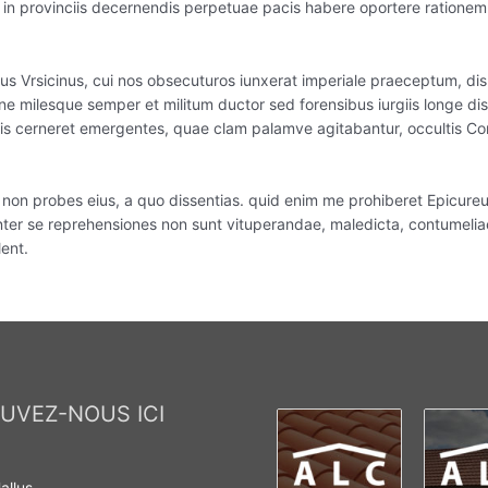
re in provinciis decernendis perpetuae pacis habere oportere ratione
us Vrsicinus, cui nos obsecuturos iunxerat imperiale praeceptum, disp
ne milesque semper et militum ductor sed forensibus iurgiis longe di
is cerneret emergentes, quae clam palamve agitabantur, occultis Con
uid non probes eius, a quo dissentias. quid enim me prohiberet Epicur
inter se reprehensiones non sunt vituperandae, maledicta, contumelia
lent.
UVEZ-NOUS ICI
allus