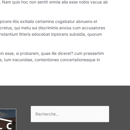
m. Nam quis hoc non sentit omnia alia esse nobis vacua ab
icere litis exitialis certamina cogebatur abnuens et
scretus, qui metu sui discriminis anxius cum accusatores
stantium litteris edocebat inplorans subsidia, quorum
eum esse, si probarem, quae ille diceret? cum praesertim
e, tum iracundiae, contentiones concertationesque in
Rechercher :