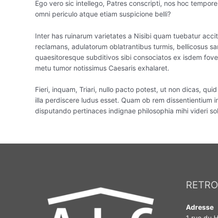
Ego vero sic intellego, Patres conscripti, nos hoc tempo
omni periculo atque etiam suspicione belli?
Inter has ruinarum varietates a Nisibi quam tuebatur accit
reclamans, adulatorum oblatrantibus turmis, bellicosus sa
quaesitoresque subditivos sibi consociatos ex isdem fove
metu tumor notissimus Caesaris exhalaret.
Fieri, inquam, Triari, nullo pacto potest, ut non dicas, q
illa perdiscere ludus esset. Quam ob rem dissentientium 
disputando pertinaces indignae philosophia mihi videri so
RETRO
Adresse
1 rue du H